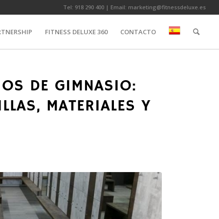
Tel:
918 290 400
| Email:
marketing@fitnessdeluxe.es
RTNERSHIP
FITNESS DELUXE 360
CONTACTO
OS DE GIMNASIO:
LLAS, MATERIALES Y