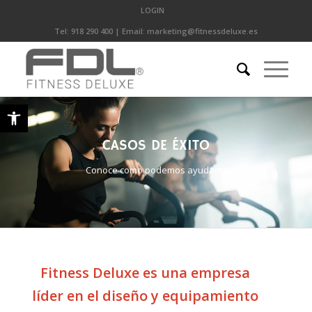
LOGIN
Tel:
918 290 400
| Email:
marketing@fitnessdeluxe.es
Abrir barra de herramientas
CASOS DE ÉXITO
Conoce como podemos ayudarte
Fitness Deluxe es una empresa
líder en el diseño y equipamiento