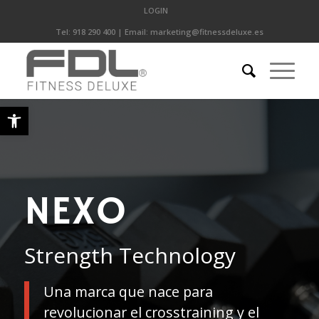
LOGIN
Tel:
918 290 400
| Email:
marketing@fitnessdeluxe.es
Abrir barra de herramientas
NEXO
Strength Technology
Una
marca que nace para
revolucionar el
crosstraining
y el