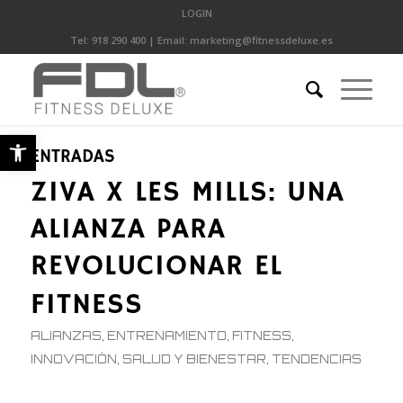
LOGIN
Tel:
918 290 400
| Email:
marketing@fitnessdeluxe.es
Abrir barra de herramientas
ENTRADAS
ZIVA X LES MILLS: UNA
ALIANZA PARA
REVOLUCIONAR EL
FITNESS
ALIANZAS
,
ENTRENAMIENTO
,
FITNESS
,
INNOVACIÓN
,
SALUD Y BIENESTAR
,
TENDENCIAS