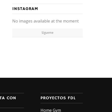
INSTAGRAM
No images available at the moment
Sígueme
TA CON
PROYECTOS FDL
Home Gym