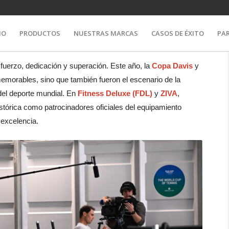
IO
PRODUCTOS
NUESTRAS MARCAS
CASOS DE ÉXITO
PA
sfuerzo, dedicación y superación. Este año, la
Copa Davis
y
emorables, sino que también fueron el escenario de la
del deporte mundial. En
Fitness Deluxe (FDL)
y
ZIVA
,
istórica como patrocinadores oficiales del equipamiento
 excelencia.