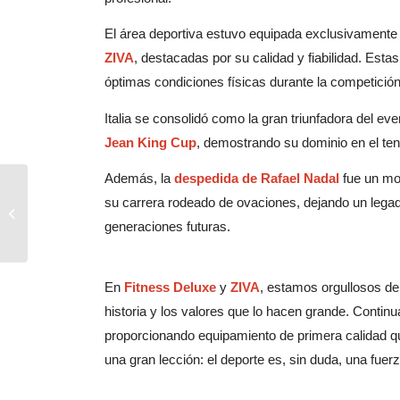
El área deportiva estuvo equipada exclusivamen
ZIVA
, destacadas por su calidad y fiabilidad. Est
óptimas condiciones físicas durante la competición
Italia se consolidó como la gran triunfadora del eve
Jean King Cup
, demostrando su dominio en el teni
Además, la
despedida de Rafael Nadal
fue un mom
Guía de Regalos
su carrera rodeado de ovaciones, dejando un legado
Fitness para el Día del
Padre: Ideas para
generaciones futuras.
Todos los Presu...
En
Fitness Deluxe
y
ZIVA
, estamos orgullosos de
historia y los valores que lo hacen grande. Continu
proporcionando equipamiento de primera calidad q
una gran lección: el deporte es, sin duda, una fuer