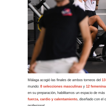
Málaga acogió las finales de ambos torneos del
13
mundo:
8 selecciones masculinas
y
12 femenina
en su preparación, habilitamos un espacio de más
fuerza, cardio y calentamiento
, diseñado con el 
profesional.