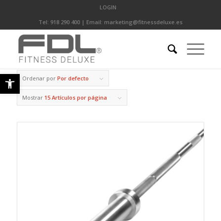
LOGIN
Tel:
918 290 400
| Email:
marketing@fitnessdeluxe.es
Abrir barra de herramientas
Ordenar por
Por defecto
Mostrar
15 Artículos por página