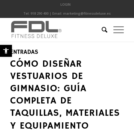
LOGIN
Tel:
918 290 400
| Email:
marketing@fitnessdeluxe.es
Abrir barra de herramientas
ENTRADAS
CÓMO DISEÑAR
VESTUARIOS DE
GIMNASIO: GUÍA
COMPLETA DE
TAQUILLAS, MATERIALES
Y EQUIPAMIENTO