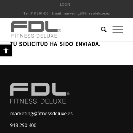
LOGIN
Tel:
918 290 400
| Email:
marketing@fitnessdeluxe.es
Abrir barra de herramientas
TU SOLICITUD HA SIDO ENVIADA.
marketing@fitnessdeluxe.es
918 290 400