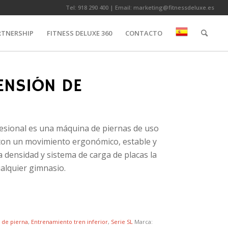
Tel:
918 290 400
| Email:
marketing@fitnessdeluxe.es
RTNERSHIP
FITNESS DELUXE 360
CONTACTO
ENSIÓN DE
esional es una máquina de piernas de uso
 con un movimiento ergonómico, estable y
a densidad y sistema de carga de placas la
alquier gimnasio.
 de pierna
,
Entrenamiento tren inferior
,
Serie SL
Marca: