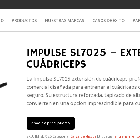
IO
PRODUCTOS
NUESTRAS MARCAS
CASOS DE ÉXITO
PA
IMPULSE SL7025 – EXT
CUÁDRICEPS
La Impulse SL7025 extensión de cuádriceps prof
comercial diseñada para entrenar el cuádriceps
seguro. Su estructura reforzada, tapizado de alt
convierten en una opción imprescindible para cu
Añadir a presupuesto
SKU:
IM-SL7025
Categoría:
Carga de discos
Etiquetas:
entrenamiento