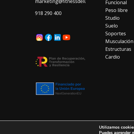
marketing@fitnessdeluxe.es
Funcional
Peso libre
918 290 400
Studio
Suelo
Soportes
Musculación
Estructuras
Cardio
Utilizamos cookies
2025 - Fitness Deluxe SL® -
Legal
|
Privacidad
|
Política de co
Puedes aprender m