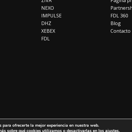
ZIVA
Página pr
NEXO
Partners
IMPULSE
FDL 360
DHZ
Blog
XEBEX
Contacto
FDL
 para ofrecerte la mejor experiencia en nuestra web.
okies
.
ás sobre qué cookies utilizamos o desactivarlas en los
ajustes
.