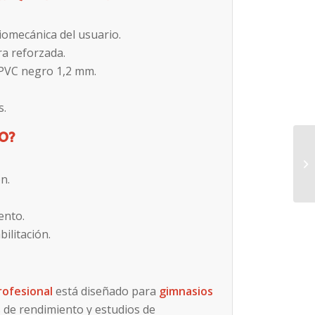
iomecánica del usuario.
a reforzada.
 PVC negro 1,2 mm.
s.
IO?
n.
ento.
ilitación.
rofesional
está diseñado para
gimnasios
s de rendimiento y estudios de