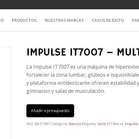
IO
PRODUCTOS
NUESTRAS MARCAS
CASOS DE ÉXITO
PA
IMPULSE IT7007 – MUL
La Impulse IT7007 es una máquina de hiperexte
fortalecer la zona lumbar, glúteos e isquiotibial
y plataforma antideslizante ofrecen estabilidad 
gimnasios y salas de musculación.
Añadir a presupuesto
SKU:
IM-IT7007
Categoría:
Bancos
Etiqueta:
Serie IT7
Marca:
Impulse