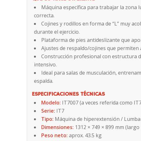
Máquina específica para trabajar la zona l
correcta.
Cojines y rodillos en forma de “L” muy ac
durante el ejercicio.
Plataforma de pies antideslizante que apor
Ajustes de respaldo/cojines que permiten 
Construcción profesional con estructura 
intensivo.
Ideal para salas de musculación, entrenam
espalda.
ESPECIFICACIONES TÉCNICAS
Modelo:
IT7007 (a veces referida como IT
Serie:
IT7
Tipo:
Máquina de hiperextensión / Lumbar 
Dimensiones:
1312 × 749 × 899 mm (largo 
Peso neto:
aprox. 43.5 kg