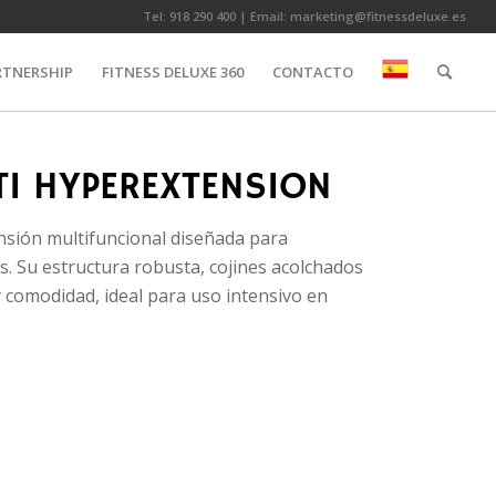
Tel:
918 290 400
| Email:
marketing@fitnessdeluxe.es
RTNERSHIP
FITNESS DELUXE 360
CONTACTO
TI HYPEREXTENSION
nsión multifuncional diseñada para
es. Su estructura robusta, cojines acolchados
y comodidad, ideal para uso intensivo en