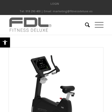
LOGIN
Tel:
918 290 400
| Email:
marketing@fitnessdeluxe.es
Abrir barra de herramientas