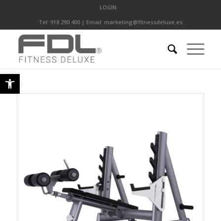
LOGIN
Tel:
918 290 400
| Email:
marketing@fitnessdeluxe.es
Abrir barra de herramientas