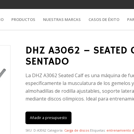
IO
PRODUCTOS
NUESTRAS MARCAS
CASOS DE ÉXITO
PA
DHZ A3062 – SEATED 
SENTADO
La DHZ A3062 Seated Calf es una máquina de fue
específicamente la musculatura de los gemelos y
almohadillas de rodilla ajustables, soporte lateral
mediante discos olímpicos. Ideal para entrenami
Añadir a presupuesto
SKU:
D-A3062
Categoría:
Carga de discos
Etiquetas:
entrenamiento 