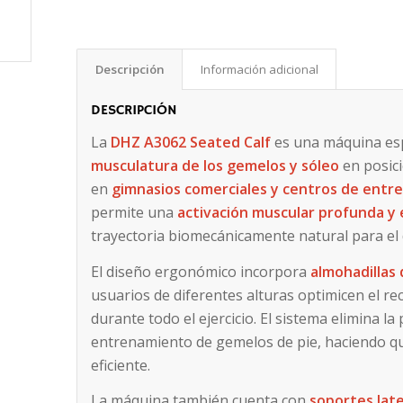
Descripción
Información adicional
DESCRIPCIÓN
La
DHZ A3062 Seated Calf
es una máquina espe
musculatura de los gemelos y sóleo
en posic
en
gimnasios comerciales y centros de ent
permite una
activación muscular profunda y 
trayectoria biomecánicamente natural para el d
El diseño ergonómico incorpora
almohadillas 
usuarios de diferentes alturas optimicen el r
durante todo el ejercicio. El sistema elimina la
entrenamiento de gemelos de pie, haciendo q
eficiente.
La máquina también cuenta con
soportes lat