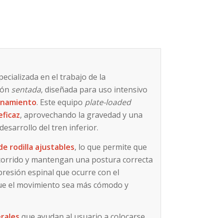
cializada en el trabajo de la
ión
sentada
, diseñada para uso intensivo
renamiento
. Este equipo
plate-loaded
eficaz
, aprovechando la gravedad y una
esarrollo del tren inferior.
de rodilla ajustables
, lo que permite que
ecorrido y mantengan una postura correcta
 presión espinal que ocurre con el
ue el movimiento sea más cómodo y
erales
que ayudan al usuario a colocarse