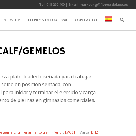
Tel:
918 290 400
| Email:
marketing@fitnessdeluxe.es
RTNERSHIP
FITNESS DELUXE 360
CONTACTO
CALF/GEMELOS
rza plate-loaded diseñada para trabajar
 sóleo en posición sentada, con
 para iniciar y terminar el ejercicio y carga
ento de piernas en gimnasios comerciales.
de gemelo
,
Entrenamiento tren inferior
,
EVOST II
Marca:
DHZ