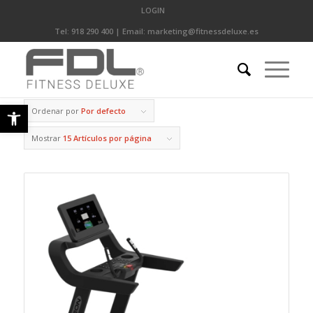
LOGIN
Tel:
918 290 400
| Email:
marketing@fitnessdeluxe.es
Abrir barra de herramientas
Ordenar por
Por defecto
Mostrar
15 Artículos por página